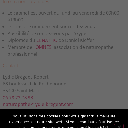
Informations pratiques
Le cabinet est ouvert du lundi au vendredi de 09h00
à19h00
Je consulte uniquement sur rendez-vous
Possibilité de rendez-vous par Skype
Diplomée du
CENATHO
de Daniel Kieffer
Membre de
l’OMNES
, association de naturopathe
professionnel
Contact
Lydie Brégeot-Robert
68 boulevard de Rochebonne
35400 Saint Malo
06 78 73 78 93
naturopathe@lydie-bregeot.com
Informations légales
Nous utilisons des cookies pour vous garantir la meilleure
expérience sur notre site web. Si vous continuez à utiliser ce
Mentions légales
site, nous supposerons que vous en êtes satisfait.