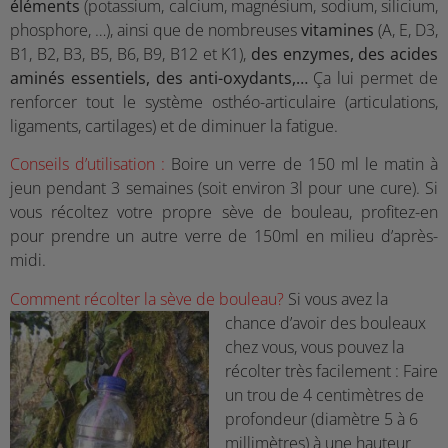
éléments
(potassium, calcium, magnésium, sodium, silicium,
phosphore, …), ainsi que de nombreuses
vitamines
(A, E, D3,
B1, B2, B3, B5, B6, B9, B12 et K1),
des enzymes, des acides
aminés essentiels, des anti-oxydants,…
Ça lui permet de
renforcer tout le système osthéo-articulaire (articulations,
ligaments, cartilages) et de diminuer la fatigue.
Conseils d’utilisation :
Boire un verre de 150 ml le matin à
jeun pendant 3 semaines (soit environ 3l pour une cure). Si
vous récoltez votre propre sève de bouleau, profitez-en
pour prendre un autre verre de 150ml en milieu d’après-
midi.
Comment récolter la sève de bouleau?
Si vous avez la
chance d’avoir des bouleaux
chez vous, vous pouvez la
récolter très facilement : Faire
un trou de 4 centimètres de
profondeur (diamètre 5 à 6
millimètres) à une hauteur